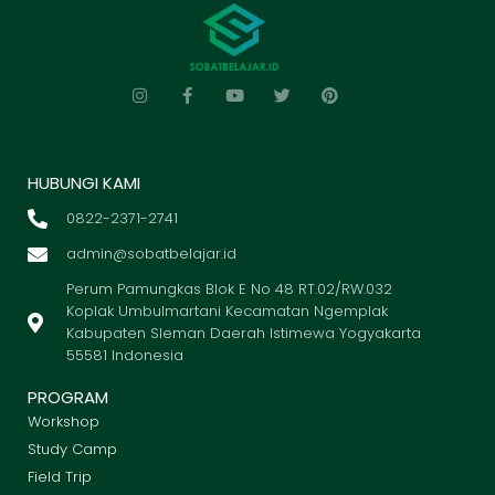
HUBUNGI KAMI
0822-2371-2741
admin@sobatbelajar.id
Perum Pamungkas Blok E No 48 RT.02/RW.032
Koplak Umbulmartani Kecamatan Ngemplak
Kabupaten Sleman Daerah Istimewa Yogyakarta
55581 Indonesia
PROGRAM
Workshop
Study Camp
Field Trip