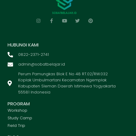
HUBUNGI KAMI
0822-2371-2741
admin@sobatbelajar.id
Perum Pamungkas Blok E No 48 RT.02/RW.032
Koplak Umbulmartani Kecamatan Ngemplak
Kabupaten Sleman Daerah Istimewa Yogyakarta
55581 Indonesia
PROGRAM
Workshop
Study Camp
Field Trip