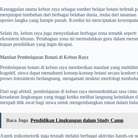
Keunggulan utama kebun raya sebagai sumber belajar botani terletak pa
menjumpai tumbuhan dari berbagai belahan dunia, mulai dari tanaman tr
spesies langka yang hampir punah. Kondisi ini menciptakan kesempatan
Selain itu, kebun raya juga menyediakan berbagai zona tematik seperti
ekosistem khusus. Pembagian zona ini memudahkan guru dalam meranc
tujuan pendidikan yang ingin dicapai.
Manfaat Pembelajaran Botani di Kebun Raya
Pembelajaran botani di kebun raya memberikan manfaat yang multidim
kognitif, siswa dapat memahami konsep-konsep botani secara konkret 
proses fotosintesis berlangsung, mengamati struktur morfologi tumbu
Dari segi afektif, pembelajaran di kebun raya menumbuhkan rasa cin
kesadaran lingkungan yang tinggi ketika melihat langsung keindahan 
menjadi titik awal bagi siswa untuk mengembangkan minat dalam bidan
Baca Juga
Pendidikan Lingkungan dalam Study Camp
Aspek psikomotorik juga terasah melalui berbagai aktivitas hands-on 