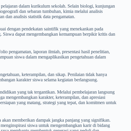
 pelajaran dalam kurikulum sekolah. Selain biologi, kunjungan
ogeografi dan sebaran tumbuhan, kimia melalui analisis
 dan analisis statistik data pengamatan.
suai dengan pendekatan saintifik yang menekankan pada
ng. Siswa dapat mengembangkan kemampuan berpikir kritis dan
olio pengamatan, laporan ilmiah, presentasi hasil penelitian,
emampuan siswa dalam mengaplikasikan pengetahuan dalam
etahuan, keterampilan, dan sikap. Penilaian tidak hanya
embangan karakter siswa selama kegiatan berlangsung.
didikan yang tak tergantikan. Melalui pembelajaran langsung
uga mengembangkan karakter, keterampilan, dan apresiasi
ersiapan yang matang, strategi yang tepat, dan komitmen untuk
a akan memberikan dampak jangka panjang yang signifikan.
 menginspirasi siswa untuk mengembangkan karir di bidang
bun raya membantu membentuk generasi yang peduli dan