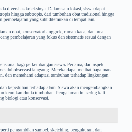
da diversitas koleksinya. Dalam satu lokasi, siswa dapat
opis hingga subtropis, dari tumbuhan obat tradisional hingga
 pembelajaran yang sulit ditemukan di tempat lain.
 taman obat, konservatori anggrek, rumah kaca, dan area
ang pembelajaran yang fokus dan sistematis sesuai dengan
ensional bagi perkembangan siswa. Pertama, dari aspek
melalui observasi langsung. Mereka dapat melihat bagaimana
han, dan memahami adaptasi tumbuhan terhadap lingkungan.
ta dan kepedulian terhadap alam. Siswa akan mengembangkan
dan keunikan dunia tumbuhan. Pengalaman ini sering kali
g biologi atau konservasi.
seperti pengambilan sampel, sketching, pengukuran, dan