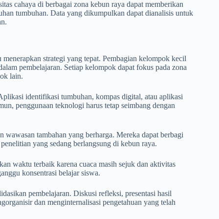
sitas cahaya di berbagai zona kebun raya dapat memberikan
uhan tumbuhan. Data yang dikumpulkan dapat dianalisis untuk
an.
 menerapkan strategi yang tepat. Pembagian kelompok kecil
f dalam pembelajaran. Setiap kelompok dapat fokus pada zona
ok lain.
ikasi identifikasi tumbuhan, kompas digital, atau aplikasi
mun, penggunaan teknologi harus tetap seimbang dengan
kan wawasan tambahan yang berharga. Mereka dapat berbagi
 penelitian yang sedang berlangsung di kebun raya.
kan waktu terbaik karena cuaca masih sejuk dan aktivitas
anggu konsentrasi belajar siswa.
asikan pembelajaran. Diskusi refleksi, presentasi hasil
organisir dan menginternalisasi pengetahuan yang telah