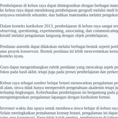
Pembelajaran di kebun raya dapat diintegrasikan dengan berbagai mata
ke kebun raya dapat mendukung pembelajaran geografi melalui studi bi
senyawa metabolit sekunder, dan bahkan matematika melalui pengukuran
Dalam konteks kurikulum 2013, pembelajaran di kebun raya sangat se
observing, questioning, experimenting, associating, dan communicati
kreatif melalui pengalaman langsung dengan objek pembelajaran.
Penilaian autentik dapat dilakukan melalui berbagai bentuk seperti portf
atau proyek konservasi. Bentuk penilaian ini lebih mencerminkan k
konteks nyata.
Guru dapat mengembangkan rubrik penilaian yang mencakup aspek peng
fokus pada hasil akhir, tetapi juga pada proses pembelajaran dan perk
Kebun raya sebagai sumber belajar botani menawarkan pengalaman pen
di alam, siswa tidak hanya memperoleh pengetahuan akademis tetapi j
terhadap lingkungan. Keberhasilan pembelajaran ini bergantung pada p
mengintegrasikan pengalaman lapangan dengan kurikulum formal.
Investasi waktu dan upaya untuk membawa siswa belajar di kebun ray
Selain meningkatkan pemahaman konsep botani, pengalaman ini dapat
sains atau konservasi. Yang tidak kalah penting, pembelajaran di ke