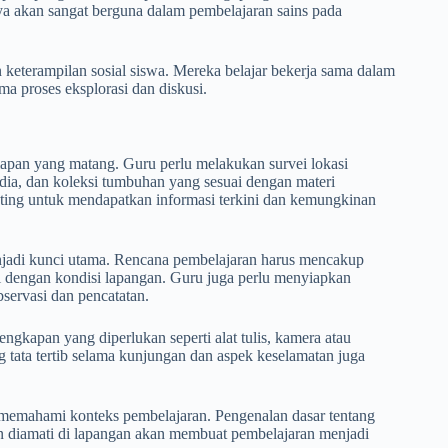
a akan sangat berguna dalam pembelajaran sains pada
keterampilan sosial siswa. Mereka belajar bekerja sama dalam
a proses eksplorasi dan diskusi.
iapan yang matang. Guru perlu melakukan survei lokasi
edia, dan koleksi tumbuhan yang sesuai dengan materi
nting untuk mendapatkan informasi terkini dan kemungkinan
njadi kunci utama. Rencana pembelajaran harus mencakup
uai dengan kondisi lapangan. Guru juga perlu menyiapkan
ervasi dan pencatatan.
ngkapan yang diperlukan seperti alat tulis, kamera atau
g tata tertib selama kunjungan dan aspek keselamatan juga
memahami konteks pembelajaran. Pengenalan dasar tentang
an diamati di lapangan akan membuat pembelajaran menjadi