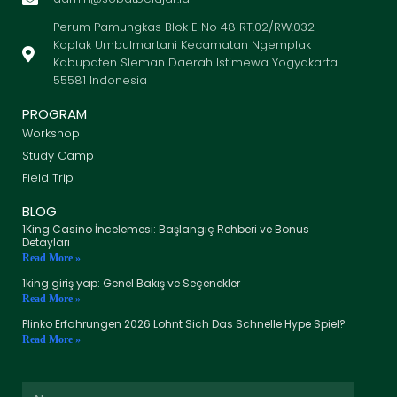
Perum Pamungkas Blok E No 48 RT.02/RW.032
Koplak Umbulmartani Kecamatan Ngemplak
Kabupaten Sleman Daerah Istimewa Yogyakarta
55581 Indonesia
PROGRAM
Workshop
Study Camp
Field Trip
BLOG
1King Casino İncelemesi: Başlangıç Rehberi ve Bonus
Detayları
Read More »
1king giriş yap: Genel Bakış ve Seçenekler
Read More »
Plinko Erfahrungen 2026 Lohnt Sich Das Schnelle Hype Spiel?
Read More »