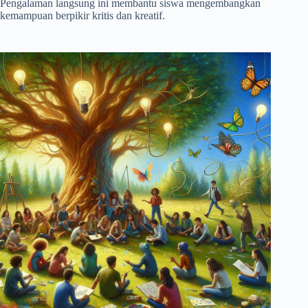
Pengalaman langsung ini membantu siswa mengembangkan
kemampuan berpikir kritis dan kreatif.