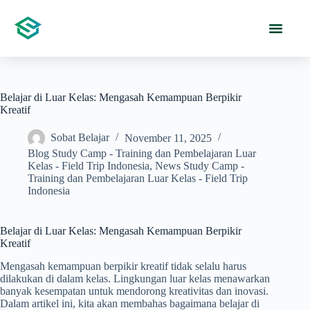
Belajar di Luar Kelas: Mengasah Kemampuan Berpikir
Kreatif
Sobat Belajar
November 11, 2025
Blog Study Camp - Training dan Pembelajaran Luar
Kelas - Field Trip Indonesia
,
News Study Camp -
Training dan Pembelajaran Luar Kelas - Field Trip
Indonesia
Belajar di Luar Kelas: Mengasah Kemampuan Berpikir
Kreatif
Mengasah kemampuan berpikir kreatif tidak selalu harus
dilakukan di dalam kelas. Lingkungan luar kelas menawarkan
banyak kesempatan untuk mendorong kreativitas dan inovasi.
Dalam artikel ini, kita akan membahas bagaimana belajar di