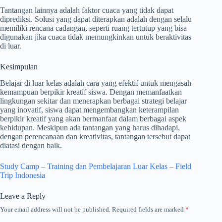
Tantangan lainnya adalah faktor cuaca yang tidak dapat
diprediksi. Solusi yang dapat diterapkan adalah dengan selalu
memiliki rencana cadangan, seperti ruang tertutup yang bisa
digunakan jika cuaca tidak memungkinkan untuk beraktivitas
di luar.
Kesimpulan
Belajar di luar kelas adalah cara yang efektif untuk mengasah
kemampuan berpikir kreatif siswa. Dengan memanfaatkan
lingkungan sekitar dan menerapkan berbagai strategi belajar
yang inovatif, siswa dapat mengembangkan keterampilan
berpikir kreatif yang akan bermanfaat dalam berbagai aspek
kehidupan. Meskipun ada tantangan yang harus dihadapi,
dengan perencanaan dan kreativitas, tantangan tersebut dapat
diatasi dengan baik.
Study Camp – Training dan Pembelajaran Luar Kelas – Field
Trip Indonesia
Leave a Reply
Your email address will not be published.
Required fields are marked
*