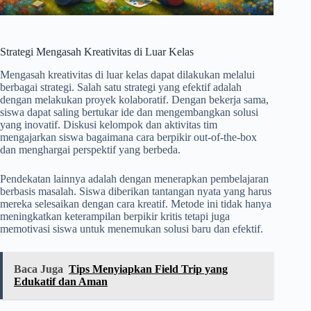
Strategi Mengasah Kreativitas di Luar Kelas
Mengasah kreativitas di luar kelas dapat dilakukan melalui
berbagai strategi. Salah satu strategi yang efektif adalah
dengan melakukan proyek kolaboratif. Dengan bekerja sama,
siswa dapat saling bertukar ide dan mengembangkan solusi
yang inovatif. Diskusi kelompok dan aktivitas tim
mengajarkan siswa bagaimana cara berpikir out-of-the-box
dan menghargai perspektif yang berbeda.
Pendekatan lainnya adalah dengan menerapkan pembelajaran
berbasis masalah. Siswa diberikan tantangan nyata yang harus
mereka selesaikan dengan cara kreatif. Metode ini tidak hanya
meningkatkan keterampilan berpikir kritis tetapi juga
memotivasi siswa untuk menemukan solusi baru dan efektif.
Baca Juga
Tips Menyiapkan Field Trip yang
Edukatif dan Aman