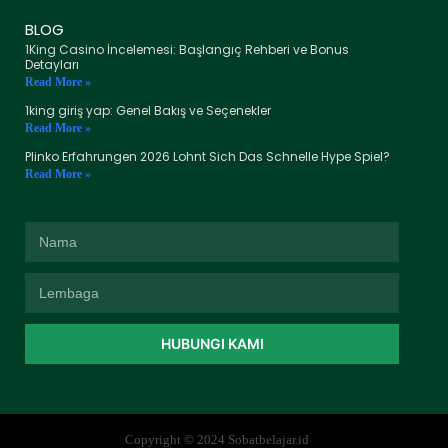
BLOG
1King Casino İncelemesi: Başlangıç Rehberi ve Bonus
Detayları
Read More »
1king giriş yap: Genel Bakış ve Seçenekler
Read More »
Plinko Erfahrungen 2026 Lohnt Sich Das Schnelle Hype Spiel?
Read More »
HUBUNGI KAMI
Copyright © 2024 Sobatbelajar.id