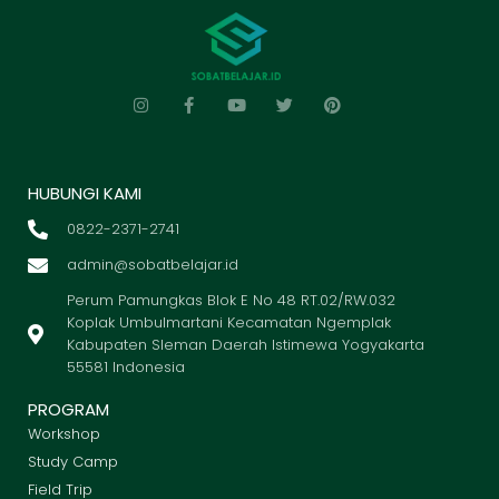
HUBUNGI KAMI
0822-2371-2741
admin@sobatbelajar.id
Perum Pamungkas Blok E No 48 RT.02/RW.032
Koplak Umbulmartani Kecamatan Ngemplak
Kabupaten Sleman Daerah Istimewa Yogyakarta
55581 Indonesia
PROGRAM
Workshop
Study Camp
Field Trip