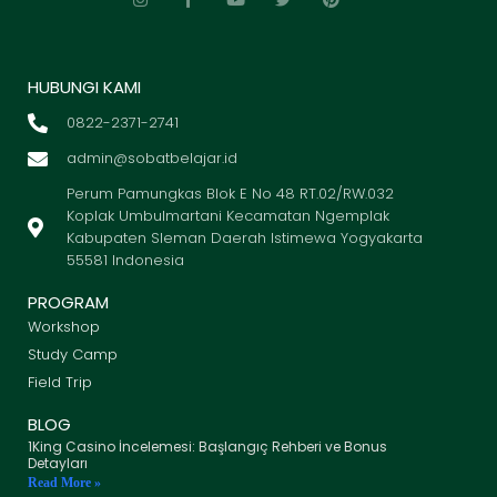
HUBUNGI KAMI
0822-2371-2741
admin@sobatbelajar.id
Perum Pamungkas Blok E No 48 RT.02/RW.032
Koplak Umbulmartani Kecamatan Ngemplak
Kabupaten Sleman Daerah Istimewa Yogyakarta
55581 Indonesia
PROGRAM
Workshop
Study Camp
Field Trip
BLOG
1King Casino İncelemesi: Başlangıç Rehberi ve Bonus
Detayları
Read More »