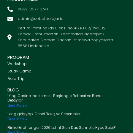
0822-2371-2741
admin@sobatbelajar.id
Perum Pamungkas Blok E No 48 RT.02/RW.032
Koplak Umbulmartani Kecamatan Ngemplak
Kabupaten Sleman Daerah Istimewa Yogyakarta
55581 Indonesia
PROGRAM
Workshop
Study Camp
Field Trip
BLOG
1King Casino İncelemesi: Başlangıç Rehberi ve Bonus
Detayları
Read More »
1king giriş yap: Genel Bakış ve Seçenekler
Read More »
Plinko Erfahrungen 2026 Lohnt Sich Das Schnelle Hype Spiel?
Read More »