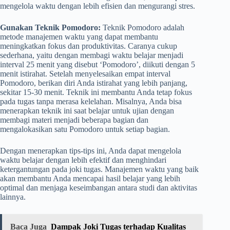
mengelola waktu dengan lebih efisien dan mengurangi stres.
Gunakan Teknik Pomodoro:
Teknik Pomodoro adalah
metode manajemen waktu yang dapat membantu
meningkatkan fokus dan produktivitas. Caranya cukup
sederhana, yaitu dengan membagi waktu belajar menjadi
interval 25 menit yang disebut ‘Pomodoro’, diikuti dengan 5
menit istirahat. Setelah menyelesaikan empat interval
Pomodoro, berikan diri Anda istirahat yang lebih panjang,
sekitar 15-30 menit. Teknik ini membantu Anda tetap fokus
pada tugas tanpa merasa kelelahan. Misalnya, Anda bisa
menerapkan teknik ini saat belajar untuk ujian dengan
membagi materi menjadi beberapa bagian dan
mengalokasikan satu Pomodoro untuk setiap bagian.
Dengan menerapkan tips-tips ini, Anda dapat mengelola
waktu belajar dengan lebih efektif dan menghindari
ketergantungan pada joki tugas. Manajemen waktu yang baik
akan membantu Anda mencapai hasil belajar yang lebih
optimal dan menjaga keseimbangan antara studi dan aktivitas
lainnya.
Baca Juga
Dampak Joki Tugas terhadap Kualitas