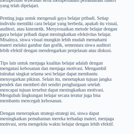
memperluas wawasan serta memperdalam pemahaman materi
yang telah dipelajari.
Penting juga untuk mengenali gaya belajar pribadi. Setiap
individu memiliki cara belajar yang berbeda, apakah itu visual,
auditori, atau kinestetik. Menyesuaikan metode belajar dengan
gaya belajar pribadi dapat meningkatkan efektivitas belajar.
Misalnya, siswa visual mungkin lebih mudah memahami
materi melalui gambar dan grafik, sementara siswa auditori
lebih efektif dengan mendengarkan penjelasan atau diskusi.
Tips lain untuk menjaga kualitas belajar adalah dengan
mengatasi kebosanan dan menjaga motivasi. Mengambil
istirahat singkat selama sesi belajar dapat membantu
menyegarkan pikiran. Selain itu, menetapkan tujuan jangka
pendek dan memberi diri sendiri penghargaan setelah
mencapai tujuan tersebut dapat meningkatkan motivasi.
Mengubah lingkungan belajar secara teratur juga bisa
membantu mencegah kebosanan.
Dengan menerapkan strategi-strategi ini, siswa dapat
meningkatkan pemahaman mereka terhadap materi, menjaga
motivasi, serta mengelola waktu belajar dengan lebih efektif.