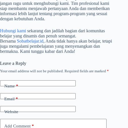
jangan ragu untuk menghubungi kami. Tim profesional kami
siap membantu menjawab pertanyaan Anda dan memberikan
informasi lebih lanjut tentang program-program yang sesuai
dengan kebutuhan Anda.
Hubungi kami
sekarang dan jadilah bagian dari komunitas
belajar yang dinamis dan penuh semangat.
Bersama
Sobatbelajar.id
, Anda tidak hanya akan belajar, tetapi
juga mengalami pembelajaran yang menyenangkan dan
bermakna. Kami tunggu kabar dari Anda!
Leave a Reply
Your email address will not be published.
Required fields are marked
*
Name
*
Email
*
Website
Add Comment
*