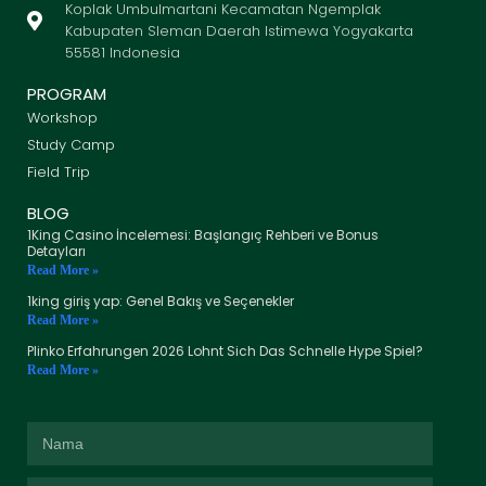
Koplak Umbulmartani Kecamatan Ngemplak
Kabupaten Sleman Daerah Istimewa Yogyakarta
55581 Indonesia
PROGRAM
Workshop
Study Camp
Field Trip
BLOG
1King Casino İncelemesi: Başlangıç Rehberi ve Bonus
Detayları
Read More »
1king giriş yap: Genel Bakış ve Seçenekler
Read More »
Plinko Erfahrungen 2026 Lohnt Sich Das Schnelle Hype Spiel?
Read More »