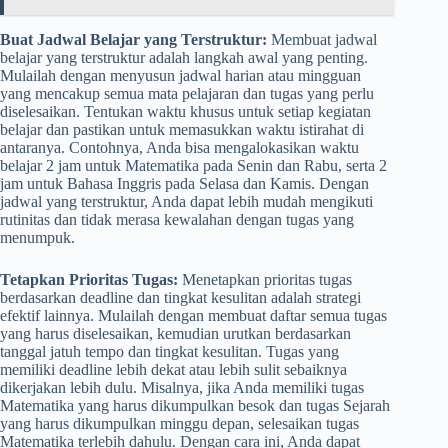
Buat Jadwal Belajar yang Terstruktur:
Membuat jadwal
belajar yang terstruktur adalah langkah awal yang penting.
Mulailah dengan menyusun jadwal harian atau mingguan
yang mencakup semua mata pelajaran dan tugas yang perlu
diselesaikan. Tentukan waktu khusus untuk setiap kegiatan
belajar dan pastikan untuk memasukkan waktu istirahat di
antaranya. Contohnya, Anda bisa mengalokasikan waktu
belajar 2 jam untuk Matematika pada Senin dan Rabu, serta 2
jam untuk Bahasa Inggris pada Selasa dan Kamis. Dengan
jadwal yang terstruktur, Anda dapat lebih mudah mengikuti
rutinitas dan tidak merasa kewalahan dengan tugas yang
menumpuk.
Tetapkan Prioritas Tugas:
Menetapkan prioritas tugas
berdasarkan deadline dan tingkat kesulitan adalah strategi
efektif lainnya. Mulailah dengan membuat daftar semua tugas
yang harus diselesaikan, kemudian urutkan berdasarkan
tanggal jatuh tempo dan tingkat kesulitan. Tugas yang
memiliki deadline lebih dekat atau lebih sulit sebaiknya
dikerjakan lebih dulu. Misalnya, jika Anda memiliki tugas
Matematika yang harus dikumpulkan besok dan tugas Sejarah
yang harus dikumpulkan minggu depan, selesaikan tugas
Matematika terlebih dahulu. Dengan cara ini, Anda dapat