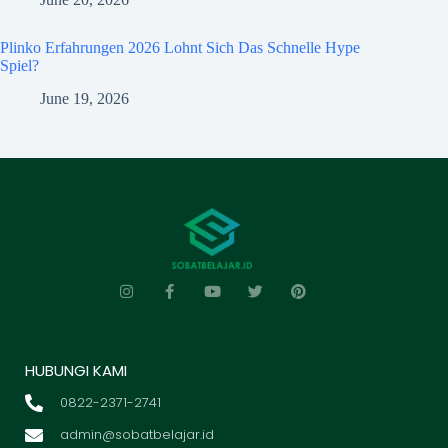
Plinko Erfahrungen 2026 Lohnt Sich Das Schnelle Hype
Spiel?
June 19, 2026
HUBUNGI KAMI
0822-2371-2741
admin@sobatbelajar.id