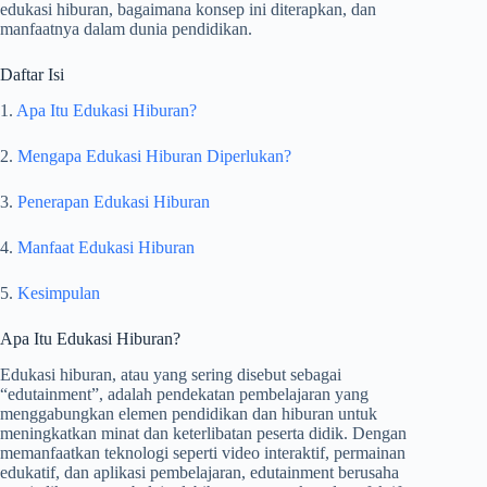
edukasi hiburan, bagaimana konsep ini diterapkan, dan
manfaatnya dalam dunia pendidikan.
Daftar Isi
1.
Apa Itu Edukasi Hiburan?
2.
Mengapa Edukasi Hiburan Diperlukan?
3.
Penerapan Edukasi Hiburan
4.
Manfaat Edukasi Hiburan
5.
Kesimpulan
Apa Itu Edukasi Hiburan?
Edukasi hiburan, atau yang sering disebut sebagai
“edutainment”, adalah pendekatan pembelajaran yang
menggabungkan elemen pendidikan dan hiburan untuk
meningkatkan minat dan keterlibatan peserta didik. Dengan
memanfaatkan teknologi seperti video interaktif, permainan
edukatif, dan aplikasi pembelajaran, edutainment berusaha