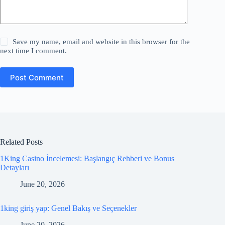
Save my name, email and website in this browser for the
next time I comment.
Post Comment
Related Posts
1King Casino İncelemesi: Başlangıç Rehberi ve Bonus
Detayları
June 20, 2026
1king giriş yap: Genel Bakış ve Seçenekler
June 20, 2026