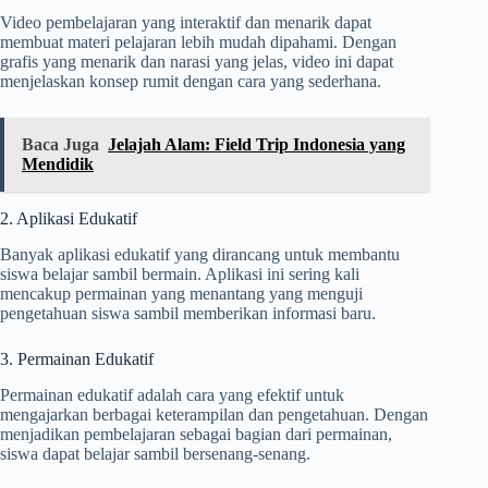
Video pembelajaran yang interaktif dan menarik dapat
membuat materi pelajaran lebih mudah dipahami. Dengan
grafis yang menarik dan narasi yang jelas, video ini dapat
menjelaskan konsep rumit dengan cara yang sederhana.
Baca Juga
Jelajah Alam: Field Trip Indonesia yang
Mendidik
2. Aplikasi Edukatif
Banyak aplikasi edukatif yang dirancang untuk membantu
siswa belajar sambil bermain. Aplikasi ini sering kali
mencakup permainan yang menantang yang menguji
pengetahuan siswa sambil memberikan informasi baru.
3. Permainan Edukatif
Permainan edukatif adalah cara yang efektif untuk
mengajarkan berbagai keterampilan dan pengetahuan. Dengan
menjadikan pembelajaran sebagai bagian dari permainan,
siswa dapat belajar sambil bersenang-senang.