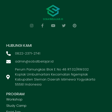
HUBUNGI KAMI
0822-2371-2741
admin@sobatbelajar.id
Perum Pamungkas Blok E No 48 RT.02/RW.032
Koplak Umbulmartani Kecamatan Ngemplak
Kabupaten Sleman Daerah Istimewa Yogyakarta
55581 Indonesia
PROGRAM
Workshop
Study Camp
Field Trip