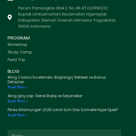
Perum Pamungkas Blok E No 48 RT.02/RW.032
Koplak Umbulmartani Kecamatan Ngemplak
Kabupaten Sleman Daerah Istimewa Yogyakarta
55581 Indonesia
PROGRAM
Workshop
Study Camp
Field Trip
BLOG
1King Casino İncelemesi: Başlangıç Rehberi ve Bonus
Detayları
Read More »
1king giriş yap: Genel Bakış ve Seçenekler
Read More »
Plinko Erfahrungen 2026 Lohnt Sich Das Schnelle Hype Spiel?
Read More »