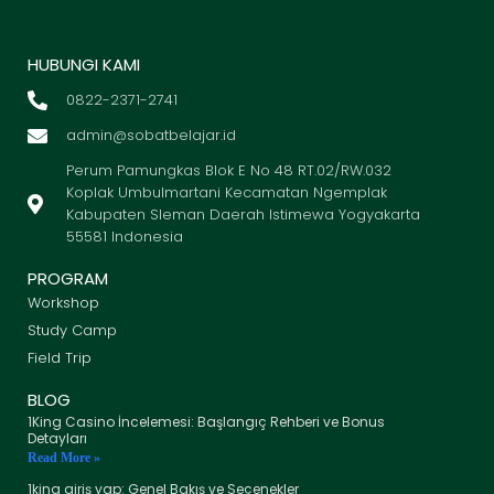
HUBUNGI KAMI
0822-2371-2741
admin@sobatbelajar.id
Perum Pamungkas Blok E No 48 RT.02/RW.032
Koplak Umbulmartani Kecamatan Ngemplak
Kabupaten Sleman Daerah Istimewa Yogyakarta
55581 Indonesia
PROGRAM
Workshop
Study Camp
Field Trip
BLOG
1King Casino İncelemesi: Başlangıç Rehberi ve Bonus
Detayları
Read More »
1king giriş yap: Genel Bakış ve Seçenekler