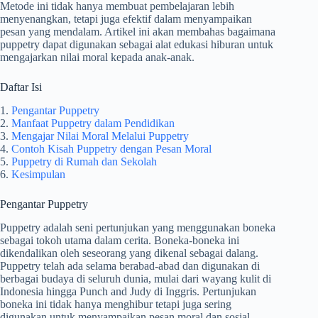
Metode ini tidak hanya membuat pembelajaran lebih
menyenangkan, tetapi juga efektif dalam menyampaikan
pesan yang mendalam. Artikel ini akan membahas bagaimana
puppetry dapat digunakan sebagai alat edukasi hiburan untuk
mengajarkan nilai moral kepada anak-anak.
Daftar Isi
1.
Pengantar Puppetry
2.
Manfaat Puppetry dalam Pendidikan
3.
Mengajar Nilai Moral Melalui Puppetry
4.
Contoh Kisah Puppetry dengan Pesan Moral
5.
Puppetry di Rumah dan Sekolah
6.
Kesimpulan
Pengantar Puppetry
Puppetry adalah seni pertunjukan yang menggunakan boneka
sebagai tokoh utama dalam cerita. Boneka-boneka ini
dikendalikan oleh seseorang yang dikenal sebagai dalang.
Puppetry telah ada selama berabad-abad dan digunakan di
berbagai budaya di seluruh dunia, mulai dari wayang kulit di
Indonesia hingga Punch and Judy di Inggris. Pertunjukan
boneka ini tidak hanya menghibur tetapi juga sering
digunakan untuk menyampaikan pesan moral dan sosial.