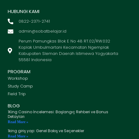
HUBUNGI KAMI
0822-2371-2741
admin@sobatbelajar.id
Perum Pamungkas Blok E No 48 RT.02/RW.032
Koplak Umbulmartani Kecamatan Ngemplak
Kabupaten Sleman Daerah Istimewa Yogyakarta
55581 Indonesia
PROGRAM
Workshop
Study Camp
Field Trip
BLOG
1King Casino İncelemesi: Başlangıç Rehberi ve Bonus
Detayları
Read More »
1king giriş yap: Genel Bakış ve Seçenekler
Read More »