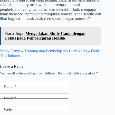
konsep etis dan sosial yang penting. Baik di rumah maupun di
sekolah, puppetry menawarkan kesempatan untuk
pembelajaran yang mendalam dan interaktif. Jadi, mengapa
tidak mencoba membuat pertunjukan boneka Anda sendiri dan
lihat bagaimana anak-anak merespons dengan antusias?
Baca Juga
Mengadakan Study Camp dengan
Fokus pada Pembelajaran Holistik
Study Camp – Training dan Pembelajaran Luar Kelas – Field
Trip Indonesia
Leave a Reply
Your email address will not be published.
Required fields are marked
*
Name
*
Email
*
Website