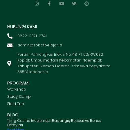
HUBUNGI KAMI
0822-2371-2741
admin@sobatbelajar.id
Perum Pamungkas Blok E No 48 RT.02/RW.032
Koplak Umbulmartani Kecamatan Ngemplak
Kabupaten Sleman Daerah Istimewa Yogyakarta
55581 Indonesia
PROGRAM
Workshop
Study Camp
Field Trip
BLOG
1King Casino İncelemesi: Başlangıç Rehberi ve Bonus
Detayları