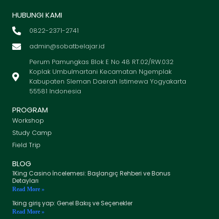
HUBUNGI KAMI
0822-2371-2741
admin@sobatbelajar.id
Perum Pamungkas Blok E No 48 RT.02/RW.032
Koplak Umbulmartani Kecamatan Ngemplak
Kabupaten Sleman Daerah Istimewa Yogyakarta
55581 Indonesia
PROGRAM
Workshop
Study Camp
Field Trip
BLOG
1King Casino İncelemesi: Başlangıç Rehberi ve Bonus
Detayları
Read More »
1king giriş yap: Genel Bakış ve Seçenekler
Read More »