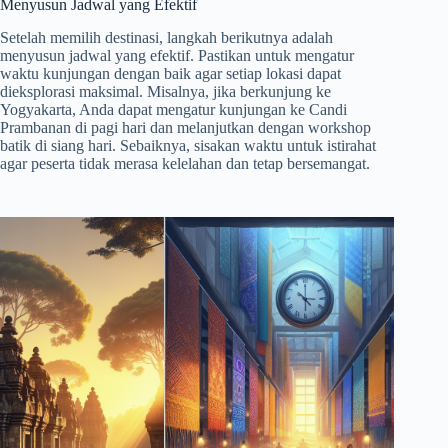
Menyusun Jadwal yang Efektif
Setelah memilih destinasi, langkah berikutnya adalah
menyusun jadwal yang efektif. Pastikan untuk mengatur
waktu kunjungan dengan baik agar setiap lokasi dapat
dieksplorasi maksimal. Misalnya, jika berkunjung ke
Yogyakarta, Anda dapat mengatur kunjungan ke Candi
Prambanan di pagi hari dan melanjutkan dengan workshop
batik di siang hari. Sebaiknya, sisakan waktu untuk istirahat
agar peserta tidak merasa kelelahan dan tetap bersemangat.