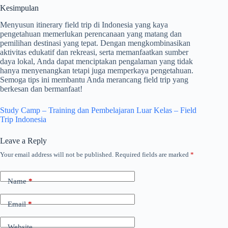
Kesimpulan
Menyusun itinerary field trip di Indonesia yang kaya
pengetahuan memerlukan perencanaan yang matang dan
pemilihan destinasi yang tepat. Dengan mengkombinasikan
aktivitas edukatif dan rekreasi, serta memanfaatkan sumber
daya lokal, Anda dapat menciptakan pengalaman yang tidak
hanya menyenangkan tetapi juga memperkaya pengetahuan.
Semoga tips ini membantu Anda merancang field trip yang
berkesan dan bermanfaat!
Study Camp – Training dan Pembelajaran Luar Kelas – Field
Trip Indonesia
Leave a Reply
Your email address will not be published.
Required fields are marked
*
Name
*
Email
*
Website