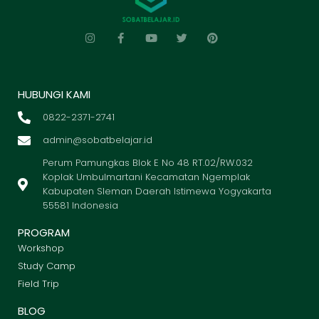
HUBUNGI KAMI
0822-2371-2741
admin@sobatbelajar.id
Perum Pamungkas Blok E No 48 RT.02/RW.032
Koplak Umbulmartani Kecamatan Ngemplak
Kabupaten Sleman Daerah Istimewa Yogyakarta
55581 Indonesia
PROGRAM
Workshop
Study Camp
Field Trip
BLOG