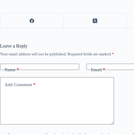
Leave a Reply
Your email address will not be published.
Required fields are marked
*
Name
*
Email
*
Add Comment
*