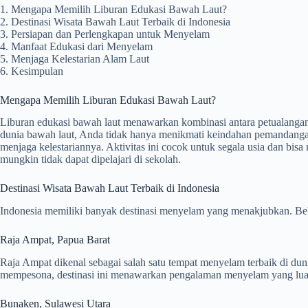
1. Mengapa Memilih Liburan Edukasi Bawah Laut?
2. Destinasi Wisata Bawah Laut Terbaik di Indonesia
3. Persiapan dan Perlengkapan untuk Menyelam
4. Manfaat Edukasi dari Menyelam
5. Menjaga Kelestarian Alam Laut
6. Kesimpulan
Mengapa Memilih Liburan Edukasi Bawah Laut?
Liburan edukasi bawah laut menawarkan kombinasi antara petualangan
dunia bawah laut, Anda tidak hanya menikmati keindahan pemandangan 
menjaga kelestariannya. Aktivitas ini cocok untuk segala usia dan bisa
mungkin tidak dapat dipelajari di sekolah.
Destinasi Wisata Bawah Laut Terbaik di Indonesia
Indonesia memiliki banyak destinasi menyelam yang menakjubkan. Beb
Raja Ampat, Papua Barat
Raja Ampat dikenal sebagai salah satu tempat menyelam terbaik di du
mempesona, destinasi ini menawarkan pengalaman menyelam yang luar
Bunaken, Sulawesi Utara