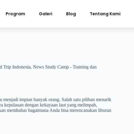
Program
Galeri
Blog
Tentang Kami
d Trip Indonesia
,
News Study Camp - Training dan
 menjadi impian banyak orang. Salah satu pilihan menarik
gara kepulauan dengan kekayaan laut yang melimpah,
 akan membahas bagaimana Anda bisa merencanakan liburan