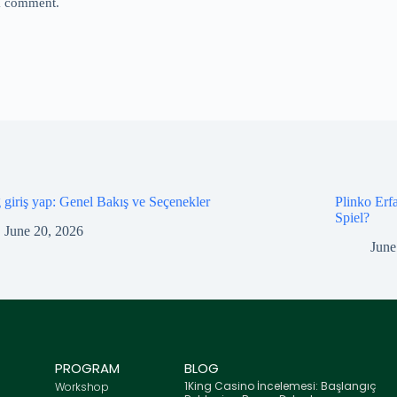
 I comment.
 giriş yap: Genel Bakış ve Seçenekler
Plinko Erf
Spiel?
June 20, 2026
June
PROGRAM
BLOG
1King Casino İncelemesi: Başlangıç
Workshop