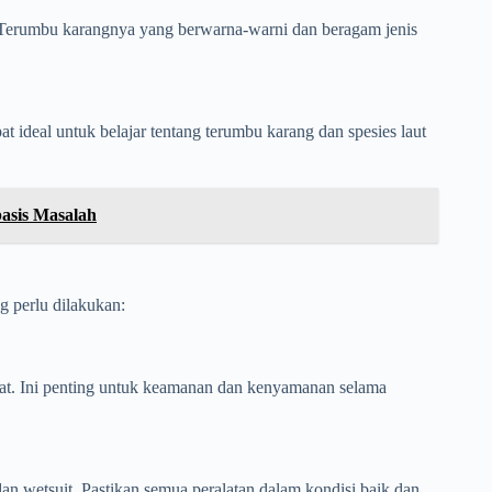
. Terumbu karangnya yang berwarna-warni dan beragam jenis
 ideal untuk belajar tentang terumbu karang dan spesies laut
asis Masalah
g perlu dilakukan:
ikat. Ini penting untuk keamanan dan kenyamanan selama
an wetsuit. Pastikan semua peralatan dalam kondisi baik dan