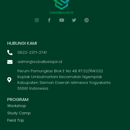
HUBUNGI KAMI
0822-2371-2741
admin@sobatbelajar.id
Perum Pamungkas Blok E No 48 RT.02/RW.032
Koplak Umbulmartani Kecamatan Ngemplak
Kabupaten Sleman Daerah Istimewa Yogyakarta
55581 Indonesia
PROGRAM
Workshop
Study Camp
Field Trip