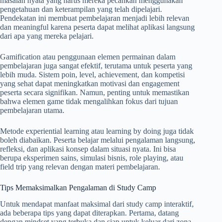
masalah nyata yang harus mereka pecahkan menggunakan
pengetahuan dan keterampilan yang telah dipelajari.
Pendekatan ini membuat pembelajaran menjadi lebih relevan
dan meaningful karena peserta dapat melihat aplikasi langsung
dari apa yang mereka pelajari.
Gamification atau penggunaan elemen permainan dalam
pembelajaran juga sangat efektif, terutama untuk peserta yang
lebih muda. Sistem poin, level, achievement, dan kompetisi
yang sehat dapat meningkatkan motivasi dan engagement
peserta secara signifikan. Namun, penting untuk memastikan
bahwa elemen game tidak mengalihkan fokus dari tujuan
pembelajaran utama.
Metode experiential learning atau learning by doing juga tidak
boleh diabaikan. Peserta belajar melalui pengalaman langsung,
refleksi, dan aplikasi konsep dalam situasi nyata. Ini bisa
berupa eksperimen sains, simulasi bisnis, role playing, atau
field trip yang relevan dengan materi pembelajaran.
Tips Memaksimalkan Pengalaman di Study Camp
Untuk mendapat manfaat maksimal dari study camp interaktif,
ada beberapa tips yang dapat diterapkan. Pertama, datang
dengan mindset yang terbuka dan siap untuk keluar dari zona