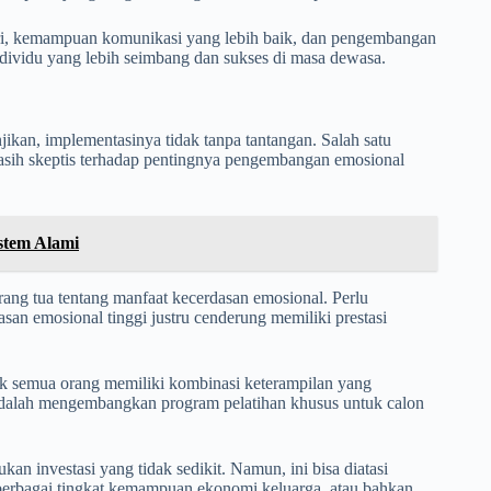
iri, kemampuan komunikasi yang lebih baik, dan pengembangan
dividu yang lebih seimbang dan sukses di masa dewasa.
an, implementasinya tidak tanpa tantangan. Salah satu
sih skeptis terhadap pentingnya pengembangan emosional
stem Alami
rang tua tentang manfaat kecerdasan emosional. Perlu
san emosional tinggi justru cenderung memiliki prestasi
dak semua orang memiliki kombinasi keterampilan yang
a adalah mengembangkan program pelatihan khusus untuk calon
an investasi yang tidak sedikit. Namun, ini bisa diatasi
erbagai tingkat kemampuan ekonomi keluarga, atau bahkan