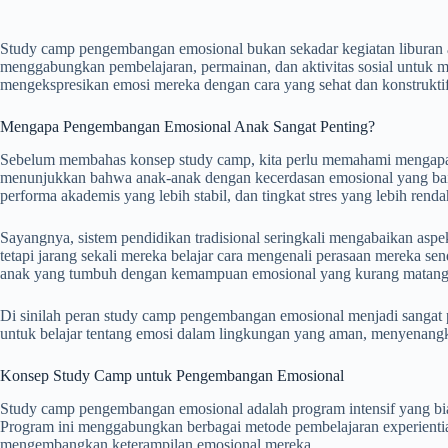
Study camp pengembangan emosional bukan sekadar kegiatan liburan ata
menggabungkan pembelajaran, permainan, dan aktivitas sosial untuk
mengekspresikan emosi mereka dengan cara yang sehat dan konstruktif
Mengapa Pengembangan Emosional Anak Sangat Penting?
Sebelum membahas konsep study camp, kita perlu memahami mengapa p
menunjukkan bahwa anak-anak dengan kecerdasan emosional yang baik
performa akademis yang lebih stabil, dan tingkat stres yang lebih renda
Sayangnya, sistem pendidikan tradisional seringkali mengabaikan aspek
tetapi jarang sekali mereka belajar cara mengenali perasaan mereka sen
anak yang tumbuh dengan kemampuan emosional yang kurang matang
Di sinilah peran study camp pengembangan emosional menjadi sangat 
untuk belajar tentang emosi dalam lingkungan yang aman, menyenan
Konsep Study Camp untuk Pengembangan Emosional
Study camp pengembangan emosional adalah program intensif yang bi
Program ini menggabungkan berbagai metode pembelajaran experienti
mengembangkan keterampilan emosional mereka.