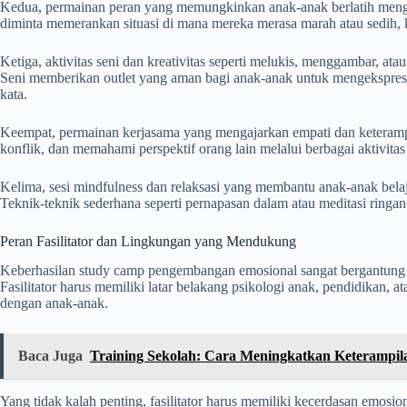
Kedua, permainan peran yang memungkinkan anak-anak berlatih mengh
diminta memerankan situasi di mana mereka merasa marah atau sedih, 
Ketiga, aktivitas seni dan kreativitas seperti melukis, menggambar, a
Seni memberikan outlet yang aman bagi anak-anak untuk mengekspres
kata.
Keempat, permainan kerjasama yang mengajarkan empati dan keterampi
konflik, dan memahami perspektif orang lain melalui berbagai aktivi
Kelima, sesi mindfulness dan relaksasi yang membantu anak-anak bela
Teknik-teknik sederhana seperti pernapasan dalam atau meditasi ringa
Peran Fasilitator dan Lingkungan yang Mendukung
Keberhasilan study camp pengembangan emosional sangat bergantung pa
Fasilitator harus memiliki latar belakang psikologi anak, pendidikan, a
dengan anak-anak.
Baca Juga
Training Sekolah: Cara Meningkatkan Keterampil
Yang tidak kalah penting, fasilitator harus memiliki kecerdasan emo