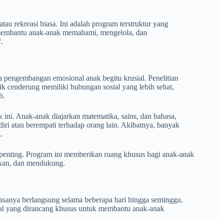
u rekreasi biasa. Ini adalah program terstruktur yang
 membantu anak-anak memahami, mengelola, dan
.
engembangan emosional anak begitu krusial. Penelitian
 cenderung memiliki hubungan sosial yang lebih sehat,
h.
 ini. Anak-anak diajarkan matematika, sains, dan bahasa,
diri atau berempati terhadap orang lain. Akibatnya, banyak
.
penting. Program ini memberikan ruang khusus bagi anak-anak
gkan, dan mendukung.
asanya berlangsung selama beberapa hari hingga seminggu.
al yang dirancang khusus untuk membantu anak-anak