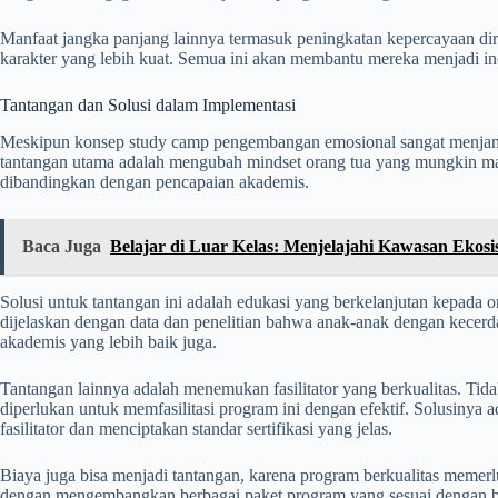
Manfaat jangka panjang lainnya termasuk peningkatan kepercayaan d
karakter yang lebih kuat. Semua ini akan membantu mereka menjadi in
Tantangan dan Solusi dalam Implementasi
Meskipun konsep study camp pengembangan emosional sangat menjanjik
tantangan utama adalah mengubah mindset orang tua yang mungkin ma
dibandingkan dengan pencapaian akademis.
Baca Juga
Belajar di Luar Kelas: Menjelajahi Kawasan Ekosi
Solusi untuk tantangan ini adalah edukasi yang berkelanjutan kepada o
dijelaskan dengan data dan penelitian bahwa anak-anak dengan kecerda
akademis yang lebih baik juga.
Tantangan lainnya adalah menemukan fasilitator yang berkualitas. Ti
diperlukan untuk memfasilitasi program ini dengan efektif. Solusiny
fasilitator dan menciptakan standar sertifikasi yang jelas.
Biaya juga bisa menjadi tantangan, karena program berkualitas memerluk
dengan mengembangkan berbagai paket program yang sesuai dengan b