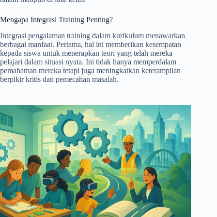
Mengapa Integrasi Training Penting?
Integrasi pengalaman training dalam kurikulum menawarkan
berbagai manfaat. Pertama, hal ini memberikan kesempatan
kepada siswa untuk menerapkan teori yang telah mereka
pelajari dalam situasi nyata. Ini tidak hanya memperdalam
pemahaman mereka tetapi juga meningkatkan keterampilan
berpikir kritis dan pemecahan masalah.