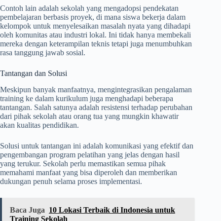
Contoh lain adalah sekolah yang mengadopsi pendekatan
pembelajaran berbasis proyek, di mana siswa bekerja dalam
kelompok untuk menyelesaikan masalah nyata yang dihadapi
oleh komunitas atau industri lokal. Ini tidak hanya membekali
mereka dengan keterampilan teknis tetapi juga menumbuhkan
rasa tanggung jawab sosial.
Tantangan dan Solusi
Meskipun banyak manfaatnya, mengintegrasikan pengalaman
training ke dalam kurikulum juga menghadapi beberapa
tantangan. Salah satunya adalah resistensi terhadap perubahan
dari pihak sekolah atau orang tua yang mungkin khawatir
akan kualitas pendidikan.
Solusi untuk tantangan ini adalah komunikasi yang efektif dan
pengembangan program pelatihan yang jelas dengan hasil
yang terukur. Sekolah perlu memastikan semua pihak
memahami manfaat yang bisa diperoleh dan memberikan
dukungan penuh selama proses implementasi.
Baca Juga
10 Lokasi Terbaik di Indonesia untuk
Training Sekolah