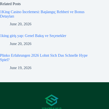
Related Posts
1King Casino İncelemesi: Başlangıç Rehberi ve Bonus
Detayları
June 20, 2026
1king giriş yap: Genel Bakış ve Seçenekler
June 20, 2026
Plinko Erfahrungen 2026 Lohnt Sich Das Schnelle Hype
Spiel?
June 19, 2026