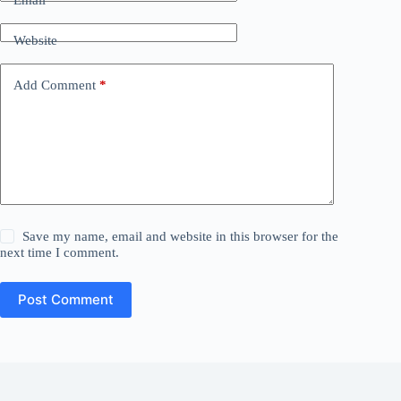
Email
*
Website
Add Comment
*
Save my name, email and website in this browser for the
next time I comment.
Post Comment