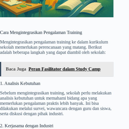
Cara Mengintegrasikan Pengalaman Training
Mengintegrasikan pengalaman training ke dalam kurikulum
sekolah memerlukan perencanaan yang matang. Berikut
adalah beberapa langkah yang dapat diambil oleh sekolah:
Baca Juga
Peran Fasilitator dalam Study Camp
1. Analisis Kebutuhan
Sebelum mengintegrasikan training, sekolah perlu melakukan
analisis kebutuhan untuk memahami bidang apa yang
memerlukan pengalaman praktis lebih banyak. Ini bisa
dilakukan melalui survei, wawancara dengan guru dan siswa,
serta diskusi dengan pihak industri.
2. Kerjasama dengan Industri