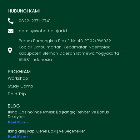
HUBUNGI KAMI
0822-2371-2741
admin@sobatbelajar.id
Perum Pamungkas Blok E No 48 RT.02/RW.032
Koplak Umbulmartani Kecamatan Ngemplak
Kabupaten Sleman Daerah Istimewa Yogyakarta
55581 Indonesia
PROGRAM
Workshop
Study Camp
Field Trip
BLOG
1King Casino İncelemesi: Başlangıç Rehberi ve Bonus
Detayları
Read More »
1king giriş yap: Genel Bakış ve Seçenekler
Read More »