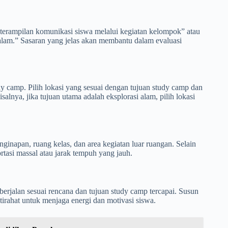
eterampilan komunikasi siswa melalui kegiatan kelompok” atau
lam.” Sasaran yang jelas akan membantu dalam evaluasi
udy camp. Pilih lokasi yang sesuai dengan tujuan study camp dan
nya, jika tujuan utama adalah eksplorasi alam, pilih lokasi
enginapan, ruang kelas, dan area kegiatan luar ruangan. Selain
ortasi massal atau jarak tempuh yang jauh.
rjalan sesuai rencana dan tujuan study camp tercapai. Susun
tirahat untuk menjaga energi dan motivasi siswa.