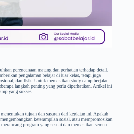
hkan perencanaan matang dan perhatian terhadap detail.
erikan pengalaman belajar di luar kelas, tetapi juga
sional, dan fisik. Untuk memastikan study camp berjalan
erapa langkah penting yang perlu diperhatikan. Artikel ini
camp yang sukses.
menentukan tujuan dan sasaran dari kegiatan ini. Apakah
 mengembangkan keterampilan sosial, atau mempromosikan
at merancang program yang sesuai dan memastikan semua