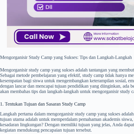
Mengorganisir Study Camp yang Sukses: Tips dan Langkah-Langkah
Mengorganisir study camp yang sukses adalah tantangan yang membutu
Sebagai metode pembelajaran yang efektif, study camp tidak hanya memb
kesempatan bagi siswa untuk mengembangkan keterampilan sosial, emo
dengan lancar dan mencapai tujuan pendidikan yang diinginkan, ada beb
akan membahas tips dan langkah-langkah untuk mengorganisir study 
1. Tentukan Tujuan dan Sasaran Study Camp
Langkah pertama dalam mengorganisir study camp yang sukses adalah 
tujuan utama adalah untuk memperdalam pemahaman akademis siswa,
kesadaran lingkungan? Dengan memiliki tujuan yang jelas, Anda dap
kegiatan mendukung pencapaian tujuan tersebut.