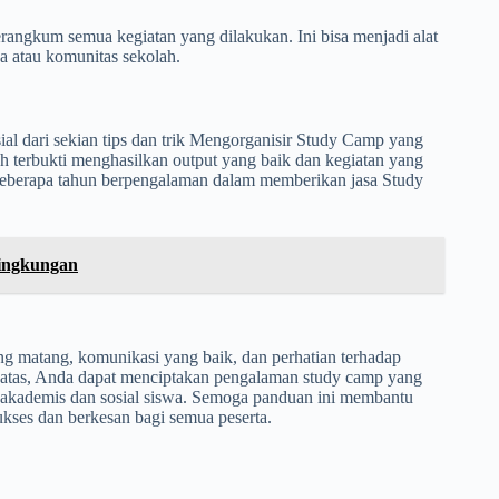
rangkum semua kegiatan yang dilakukan. Ini bisa menjadi alat
 atau komunitas sekolah.
ial dari sekian tips dan trik Mengorganisir Study Camp yang
ah terbukti menghasilkan output yang baik dan kegiatan yang
lah beberapa tahun berpengalaman dalam memberikan jasa Study
Lingkungan
 matang, komunikasi yang baik, dan perhatian terhadap
i atas, Anda dapat menciptakan pengalaman study camp yang
 akademis dan sosial siswa. Semoga panduan ini membantu
ses dan berkesan bagi semua peserta.