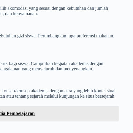
Pilih akomodasi yang sesuai dengan kebutuhan dan jumlah
ihan, dan kenyamanan.
tuhan gizi siswa. Pertimbangkan juga preferensi makanan,
arik bagi siswa. Campurkan kegiatan akademis dengan
an pengalaman yang menyeluruh dan menyenangkan.
n konsep-konsep akademis dengan cara yang lebih kontekstual
an atau tentang sejarah melalui kunjungan ke situs bersejarah.
dia Pembelajaran