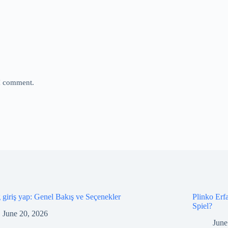
 I comment.
 giriş yap: Genel Bakış ve Seçenekler
Plinko Erf
Spiel?
June 20, 2026
June