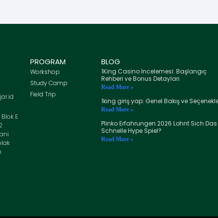
PROGRAM
BLOG
1King Casino İncelemesi: Başlangıç
Workshop
Rehberi ve Bonus Detayları
Study Camp
Read More »
Field Trip
ar.id
1king giriş yap: Genel Bakış ve Seçenekle
Read More »
Blok E
Plinko Erfahrungen 2026 Lohnt Sich Das
2
Schnelle Hype Spiel?
ani
Read More »
lak
n