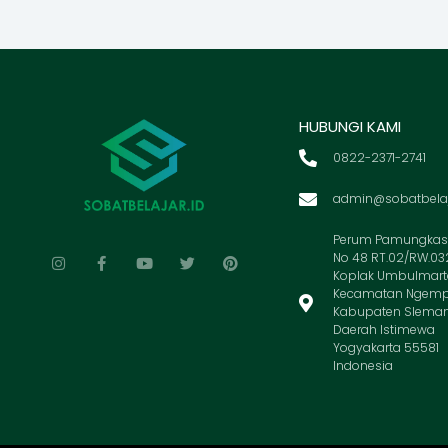
HUBUNGI KAMI
0822-2371-2741
admin@sobatbelaj
Perum Pamungkas 
No 48 RT.02/RW.03
Koplak Umbulmart
Kecamatan Ngemp
Kabupaten Slema
Daerah Istimewa
Yogyakarta 55581
Indonesia