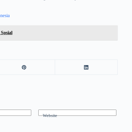
nesia
Sosial
Website