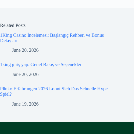
Related Posts
1King Casino İncelemesi: Başlangıç Rehberi ve Bonus
Detayları
June 20, 2026
1king giriş yap: Genel Bakış ve Seçenekler
June 20, 2026
Plinko Erfahrungen 2026 Lohnt Sich Das Schnelle Hype
Spiel?
June 19, 2026