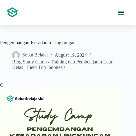
Pengembangan Kesadaran Lingkungan
Sobat Belajar
August 19, 2024
Blog Study Camp - Training dan Pembelajaran Luar
Kelas - Field Trip Indonesia
C