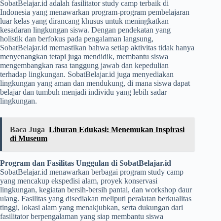
SobatBelajar.id adalah fasilitator study camp terbaik di
Indonesia yang menawarkan program-program pembelajaran
luar kelas yang dirancang khusus untuk meningkatkan
kesadaran lingkungan siswa. Dengan pendekatan yang
holistik dan berfokus pada pengalaman langsung,
SobatBelajar.id memastikan bahwa setiap aktivitas tidak hanya
menyenangkan tetapi juga mendidik, membantu siswa
mengembangkan rasa tanggung jawab dan kepedulian
terhadap lingkungan. SobatBelajar.id juga menyediakan
lingkungan yang aman dan mendukung, di mana siswa dapat
belajar dan tumbuh menjadi individu yang lebih sadar
lingkungan.
Baca Juga
Liburan Edukasi: Menemukan Inspirasi
di Museum
Program dan Fasilitas Unggulan di SobatBelajar.id
SobatBelajar.id menawarkan berbagai program study camp
yang mencakup ekspedisi alam, proyek konservasi
lingkungan, kegiatan bersih-bersih pantai, dan workshop daur
ulang. Fasilitas yang disediakan meliputi peralatan berkualitas
tinggi, lokasi alam yang menakjubkan, serta dukungan dari
fasilitator berpengalaman yang siap membantu siswa