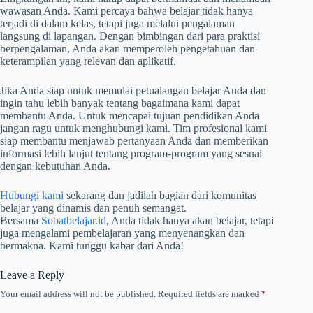
wawasan Anda. Kami percaya bahwa belajar tidak hanya
terjadi di dalam kelas, tetapi juga melalui pengalaman
langsung di lapangan. Dengan bimbingan dari para praktisi
berpengalaman, Anda akan memperoleh pengetahuan dan
keterampilan yang relevan dan aplikatif.
Jika Anda siap untuk memulai petualangan belajar Anda dan
ingin tahu lebih banyak tentang bagaimana kami dapat
membantu Anda. Untuk mencapai tujuan pendidikan Anda
jangan ragu untuk menghubungi kami. Tim profesional kami
siap membantu menjawab pertanyaan Anda dan memberikan
informasi lebih lanjut tentang program-program yang sesuai
dengan kebutuhan Anda.
Hubungi kami
sekarang dan jadilah bagian dari komunitas
belajar yang dinamis dan penuh semangat.
Bersama
Sobatbelajar.id
, Anda tidak hanya akan belajar, tetapi
juga mengalami pembelajaran yang menyenangkan dan
bermakna. Kami tunggu kabar dari Anda!
Leave a Reply
Your email address will not be published.
Required fields are marked
*