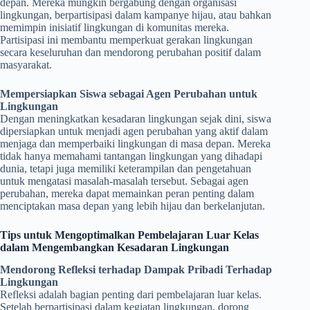
depan. Mereka mungkin bergabung dengan organisasi
lingkungan, berpartisipasi dalam kampanye hijau, atau bahkan
memimpin inisiatif lingkungan di komunitas mereka.
Partisipasi ini membantu memperkuat gerakan lingkungan
secara keseluruhan dan mendorong perubahan positif dalam
masyarakat.
Mempersiapkan Siswa sebagai Agen Perubahan untuk
Lingkungan
Dengan meningkatkan kesadaran lingkungan sejak dini, siswa
dipersiapkan untuk menjadi agen perubahan yang aktif dalam
menjaga dan memperbaiki lingkungan di masa depan. Mereka
tidak hanya memahami tantangan lingkungan yang dihadapi
dunia, tetapi juga memiliki keterampilan dan pengetahuan
untuk mengatasi masalah-masalah tersebut. Sebagai agen
perubahan, mereka dapat memainkan peran penting dalam
menciptakan masa depan yang lebih hijau dan berkelanjutan.
Tips untuk Mengoptimalkan Pembelajaran Luar Kelas
dalam Mengembangkan Kesadaran Lingkungan
Mendorong Refleksi terhadap Dampak Pribadi Terhadap
Lingkungan
Refleksi adalah bagian penting dari pembelajaran luar kelas.
Setelah berpartisipasi dalam kegiatan lingkungan, dorong