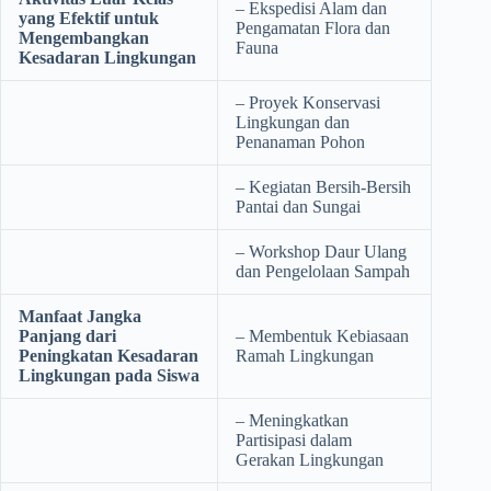
– Ekspedisi Alam dan
yang Efektif untuk
Pengamatan Flora dan
Mengembangkan
Fauna
Kesadaran Lingkungan
– Proyek Konservasi
Lingkungan dan
Penanaman Pohon
– Kegiatan Bersih-Bersih
Pantai dan Sungai
– Workshop Daur Ulang
dan Pengelolaan Sampah
Manfaat Jangka
Panjang dari
– Membentuk Kebiasaan
Peningkatan Kesadaran
Ramah Lingkungan
Lingkungan pada Siswa
– Meningkatkan
Partisipasi dalam
Gerakan Lingkungan