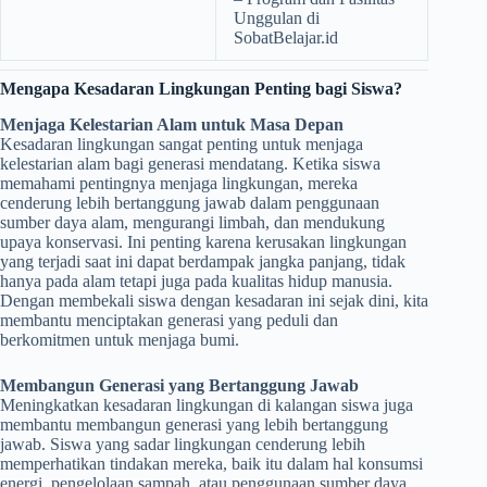
Unggulan di
SobatBelajar.id
Mengapa Kesadaran Lingkungan Penting bagi Siswa?
Menjaga Kelestarian Alam untuk Masa Depan
Kesadaran lingkungan sangat penting untuk menjaga
kelestarian alam bagi generasi mendatang. Ketika siswa
memahami pentingnya menjaga lingkungan, mereka
cenderung lebih bertanggung jawab dalam penggunaan
sumber daya alam, mengurangi limbah, dan mendukung
upaya konservasi. Ini penting karena kerusakan lingkungan
yang terjadi saat ini dapat berdampak jangka panjang, tidak
hanya pada alam tetapi juga pada kualitas hidup manusia.
Dengan membekali siswa dengan kesadaran ini sejak dini, kita
membantu menciptakan generasi yang peduli dan
berkomitmen untuk menjaga bumi.
Membangun Generasi yang Bertanggung Jawab
Meningkatkan kesadaran lingkungan di kalangan siswa juga
membantu membangun generasi yang lebih bertanggung
jawab. Siswa yang sadar lingkungan cenderung lebih
memperhatikan tindakan mereka, baik itu dalam hal konsumsi
energi, pengelolaan sampah, atau penggunaan sumber daya.