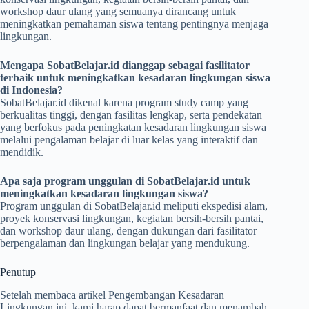
workshop daur ulang yang semuanya dirancang untuk
meningkatkan pemahaman siswa tentang pentingnya menjaga
lingkungan.
Mengapa SobatBelajar.id dianggap sebagai fasilitator
terbaik untuk meningkatkan kesadaran lingkungan siswa
di Indonesia?
SobatBelajar.id dikenal karena program study camp yang
berkualitas tinggi, dengan fasilitas lengkap, serta pendekatan
yang berfokus pada peningkatan kesadaran lingkungan siswa
melalui pengalaman belajar di luar kelas yang interaktif dan
mendidik.
Apa saja program unggulan di SobatBelajar.id untuk
meningkatkan kesadaran lingkungan siswa?
Program unggulan di SobatBelajar.id meliputi ekspedisi alam,
proyek konservasi lingkungan, kegiatan bersih-bersih pantai,
dan workshop daur ulang, dengan dukungan dari fasilitator
berpengalaman dan lingkungan belajar yang mendukung.
Penutup
Setelah membaca artikel Pengembangan Kesadaran
Lingkungan ini, kami harap dapat bermanfaat dan menambah