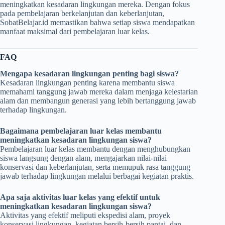
meningkatkan kesadaran lingkungan mereka. Dengan fokus
pada pembelajaran berkelanjutan dan keberlanjutan,
SobatBelajar.id memastikan bahwa setiap siswa mendapatkan
manfaat maksimal dari pembelajaran luar kelas.
FAQ
Mengapa kesadaran lingkungan penting bagi siswa?
Kesadaran lingkungan penting karena membantu siswa
memahami tanggung jawab mereka dalam menjaga kelestarian
alam dan membangun generasi yang lebih bertanggung jawab
terhadap lingkungan.
Bagaimana pembelajaran luar kelas membantu
meningkatkan kesadaran lingkungan siswa?
Pembelajaran luar kelas membantu dengan menghubungkan
siswa langsung dengan alam, mengajarkan nilai-nilai
konservasi dan keberlanjutan, serta memupuk rasa tanggung
jawab terhadap lingkungan melalui berbagai kegiatan praktis.
Apa saja aktivitas luar kelas yang efektif untuk
meningkatkan kesadaran lingkungan siswa?
Aktivitas yang efektif meliputi ekspedisi alam, proyek
konservasi lingkungan, kegiatan bersih-bersih pantai, dan