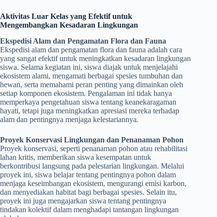
Aktivitas Luar Kelas yang Efektif untuk
Mengembangkan Kesadaran Lingkungan
Ekspedisi Alam dan Pengamatan Flora dan Fauna
Ekspedisi alam dan pengamatan flora dan fauna adalah cara
yang sangat efektif untuk meningkatkan kesadaran lingkungan
siswa. Selama kegiatan ini, siswa diajak untuk menjelajahi
ekosistem alami, mengamati berbagai spesies tumbuhan dan
hewan, serta memahami peran penting yang dimainkan oleh
setiap komponen ekosistem. Pengalaman ini tidak hanya
memperkaya pengetahuan siswa tentang keanekaragaman
hayati, tetapi juga meningkatkan apresiasi mereka terhadap
alam dan pentingnya menjaga kelestariannya.
Proyek Konservasi Lingkungan dan Penanaman Pohon
Proyek konservasi, seperti penanaman pohon atau rehabilitasi
lahan kritis, memberikan siswa kesempatan untuk
berkontribusi langsung pada pelestarian lingkungan. Melalui
proyek ini, siswa belajar tentang pentingnya pohon dalam
menjaga keseimbangan ekosistem, mengurangi emisi karbon,
dan menyediakan habitat bagi berbagai spesies. Selain itu,
proyek ini juga mengajarkan siswa tentang pentingnya
tindakan kolektif dalam menghadapi tantangan lingkungan