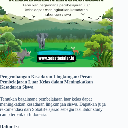
Pengembangan Kesadaran Lingkungan: Peran
Pembelajaran Luar Kelas dalam Meningkatkan
Kesadaran Siswa
Temukan bagaimana pembelajaran luar kelas dapat
meningkatkan kesadaran lingkungan siswa. Dapatkan juga
rekomendasi dari SobatBelajar.id sebagai fasilitator study
camp terbaik di Indonesia.
Daftar Isi