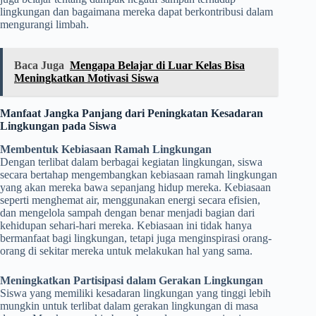
lingkungan dan bagaimana mereka dapat berkontribusi dalam
mengurangi limbah.
Baca Juga
Mengapa Belajar di Luar Kelas Bisa
Meningkatkan Motivasi Siswa
Manfaat Jangka Panjang dari Peningkatan Kesadaran
Lingkungan pada Siswa
Membentuk Kebiasaan Ramah Lingkungan
Dengan terlibat dalam berbagai kegiatan lingkungan, siswa
secara bertahap mengembangkan kebiasaan ramah lingkungan
yang akan mereka bawa sepanjang hidup mereka. Kebiasaan
seperti menghemat air, menggunakan energi secara efisien,
dan mengelola sampah dengan benar menjadi bagian dari
kehidupan sehari-hari mereka. Kebiasaan ini tidak hanya
bermanfaat bagi lingkungan, tetapi juga menginspirasi orang-
orang di sekitar mereka untuk melakukan hal yang sama.
Meningkatkan Partisipasi dalam Gerakan Lingkungan
Siswa yang memiliki kesadaran lingkungan yang tinggi lebih
mungkin untuk terlibat dalam gerakan lingkungan di masa