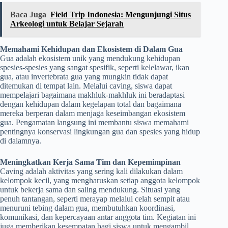
Baca Juga
Field Trip Indonesia: Mengunjungi Situs
Arkeologi untuk Belajar Sejarah
Memahami Kehidupan dan Ekosistem di Dalam Gua
Gua adalah ekosistem unik yang mendukung kehidupan
spesies-spesies yang sangat spesifik, seperti kelelawar, ikan
gua, atau invertebrata gua yang mungkin tidak dapat
ditemukan di tempat lain. Melalui caving, siswa dapat
mempelajari bagaimana makhluk-makhluk ini beradaptasi
dengan kehidupan dalam kegelapan total dan bagaimana
mereka berperan dalam menjaga keseimbangan ekosistem
gua. Pengamatan langsung ini membantu siswa memahami
pentingnya konservasi lingkungan gua dan spesies yang hidup
di dalamnya.
Meningkatkan Kerja Sama Tim dan Kepemimpinan
Caving adalah aktivitas yang sering kali dilakukan dalam
kelompok kecil, yang mengharuskan setiap anggota kelompok
untuk bekerja sama dan saling mendukung. Situasi yang
penuh tantangan, seperti merayap melalui celah sempit atau
menuruni tebing dalam gua, membutuhkan koordinasi,
komunikasi, dan kepercayaan antar anggota tim. Kegiatan ini
juga memberikan kesempatan bagi siswa untuk mengambil