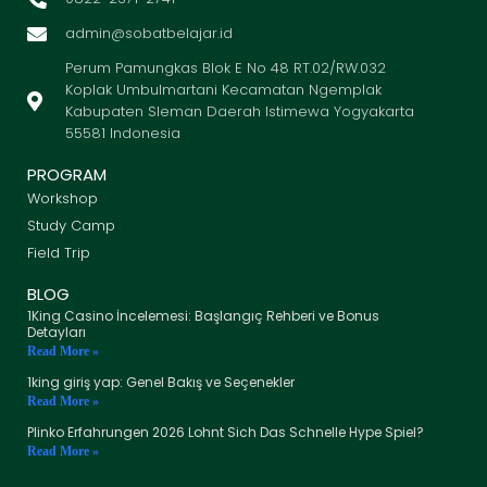
admin@sobatbelajar.id
Perum Pamungkas Blok E No 48 RT.02/RW.032
Koplak Umbulmartani Kecamatan Ngemplak
Kabupaten Sleman Daerah Istimewa Yogyakarta
55581 Indonesia
PROGRAM
Workshop
Study Camp
Field Trip
BLOG
1King Casino İncelemesi: Başlangıç Rehberi ve Bonus
Detayları
Read More »
1king giriş yap: Genel Bakış ve Seçenekler
Read More »
Plinko Erfahrungen 2026 Lohnt Sich Das Schnelle Hype Spiel?
Read More »