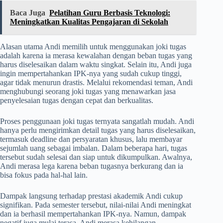
Baca Juga
Pelatihan Guru Berbasis Teknologi:
Meningkatkan Kualitas Pengajaran di Sekolah
Alasan utama Andi memilih untuk menggunakan joki tugas
adalah karena ia merasa kewalahan dengan beban tugas yang
harus diselesaikan dalam waktu singkat. Selain itu, Andi juga
ingin mempertahankan IPK-nya yang sudah cukup tinggi,
agar tidak menurun drastis. Melalui rekomendasi teman, Andi
menghubungi seorang joki tugas yang menawarkan jasa
penyelesaian tugas dengan cepat dan berkualitas.
Proses penggunaan joki tugas ternyata sangatlah mudah. Andi
hanya perlu mengirimkan detail tugas yang harus diselesaikan,
termasuk deadline dan persyaratan khusus, lalu membayar
sejumlah uang sebagai imbalan. Dalam beberapa hari, tugas
tersebut sudah selesai dan siap untuk dikumpulkan. Awalnya,
Andi merasa lega karena beban tugasnya berkurang dan ia
bisa fokus pada hal-hal lain.
Dampak langsung terhadap prestasi akademik Andi cukup
signifikan. Pada semester tersebut, nilai-nilai Andi meningkat
dan ia berhasil mempertahankan IPK-nya. Namun, dampak
negatif juga mulai terasa. Andi merasa kehilangan