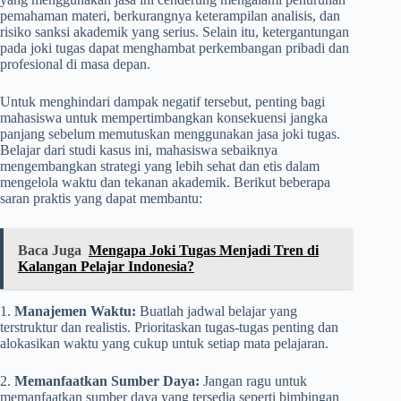
pemahaman materi, berkurangnya keterampilan analisis, dan
risiko sanksi akademik yang serius. Selain itu, ketergantungan
pada joki tugas dapat menghambat perkembangan pribadi dan
profesional di masa depan.
Untuk menghindari dampak negatif tersebut, penting bagi
mahasiswa untuk mempertimbangkan konsekuensi jangka
panjang sebelum memutuskan menggunakan jasa joki tugas.
Belajar dari studi kasus ini, mahasiswa sebaiknya
mengembangkan strategi yang lebih sehat dan etis dalam
mengelola waktu dan tekanan akademik. Berikut beberapa
saran praktis yang dapat membantu:
Baca Juga
Mengapa Joki Tugas Menjadi Tren di
Kalangan Pelajar Indonesia?
1.
Manajemen Waktu:
Buatlah jadwal belajar yang
terstruktur dan realistis. Prioritaskan tugas-tugas penting dan
alokasikan waktu yang cukup untuk setiap mata pelajaran.
2.
Memanfaatkan Sumber Daya:
Jangan ragu untuk
memanfaatkan sumber daya yang tersedia seperti bimbingan