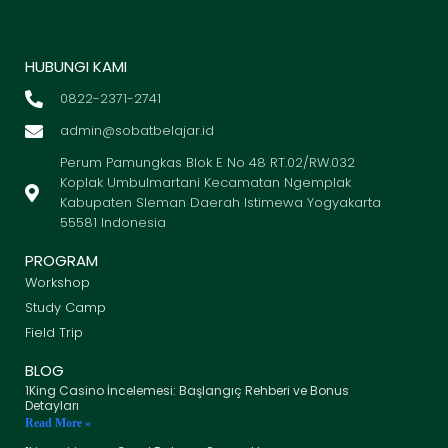
HUBUNGI KAMI
0822-2371-2741
admin@sobatbelajar.id
Perum Pamungkas Blok E No 48 RT.02/RW.032
Koplak Umbulmartani Kecamatan Ngemplak
Kabupaten Sleman Daerah Istimewa Yogyakarta
55581 Indonesia
PROGRAM
Workshop
Study Camp
Field Trip
BLOG
1King Casino İncelemesi: Başlangıç Rehberi ve Bonus
Detayları
Read More »