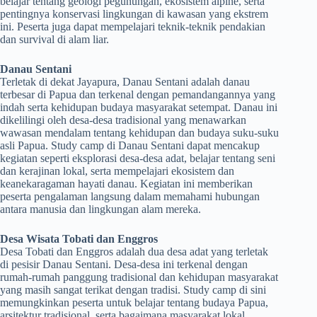
belajar tentang geologi pegunungan, ekosistem alpine, serta
pentingnya konservasi lingkungan di kawasan yang ekstrem
ini. Peserta juga dapat mempelajari teknik-teknik pendakian
dan survival di alam liar.
Danau Sentani
Terletak di dekat Jayapura, Danau Sentani adalah danau
terbesar di Papua dan terkenal dengan pemandangannya yang
indah serta kehidupan budaya masyarakat setempat. Danau ini
dikelilingi oleh desa-desa tradisional yang menawarkan
wawasan mendalam tentang kehidupan dan budaya suku-suku
asli Papua. Study camp di Danau Sentani dapat mencakup
kegiatan seperti eksplorasi desa-desa adat, belajar tentang seni
dan kerajinan lokal, serta mempelajari ekosistem dan
keanekaragaman hayati danau. Kegiatan ini memberikan
peserta pengalaman langsung dalam memahami hubungan
antara manusia dan lingkungan alam mereka.
Desa Wisata Tobati dan Enggros
Desa Tobati dan Enggros adalah dua desa adat yang terletak
di pesisir Danau Sentani. Desa-desa ini terkenal dengan
rumah-rumah panggung tradisional dan kehidupan masyarakat
yang masih sangat terikat dengan tradisi. Study camp di sini
memungkinkan peserta untuk belajar tentang budaya Papua,
arsitektur tradisional, serta bagaimana masyarakat lokal