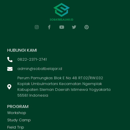
HUBUNGI KAMI
0822-2371-2741
admin@sobatbelajar.id
Perum Pamungkas Blok E No 48 RT.02/RW.032
Koplak Umbulmartani Kecamatan Ngemplak
Kabupaten Sleman Daerah Istimewa Yogyakarta
55581 Indonesia
PROGRAM
Workshop
Study Camp
Field Trip