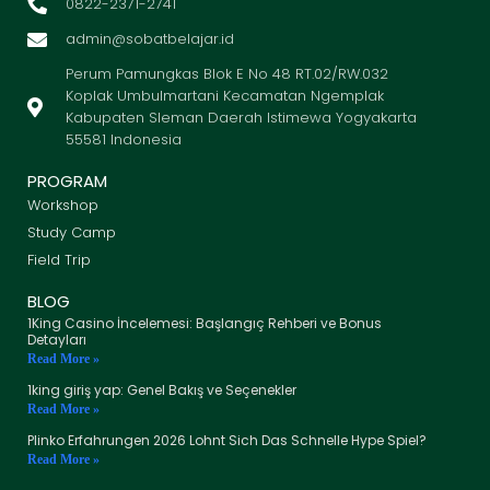
0822-2371-2741
admin@sobatbelajar.id
Perum Pamungkas Blok E No 48 RT.02/RW.032
Koplak Umbulmartani Kecamatan Ngemplak
Kabupaten Sleman Daerah Istimewa Yogyakarta
55581 Indonesia
PROGRAM
Workshop
Study Camp
Field Trip
BLOG
1King Casino İncelemesi: Başlangıç Rehberi ve Bonus
Detayları
Read More »
1king giriş yap: Genel Bakış ve Seçenekler
Read More »
Plinko Erfahrungen 2026 Lohnt Sich Das Schnelle Hype Spiel?
Read More »