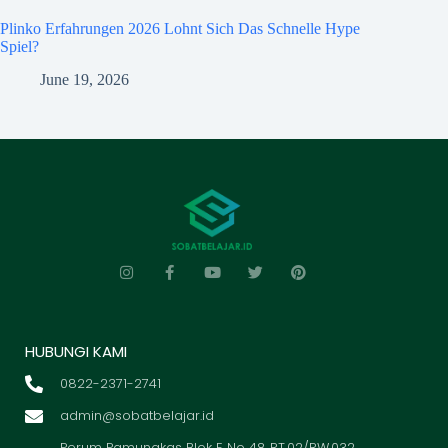
Plinko Erfahrungen 2026 Lohnt Sich Das Schnelle Hype
Spiel?
June 19, 2026
HUBUNGI KAMI
0822-2371-2741
admin@sobatbelajar.id
Perum Pamungkas Blok E No 48 RT.02/RW.032