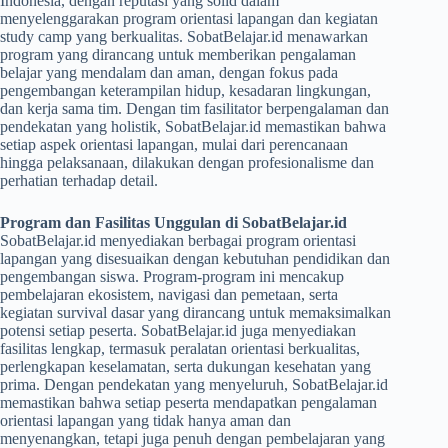
Indonesia, dengan reputasi yang solid dalam
menyelenggarakan program orientasi lapangan dan kegiatan
study camp yang berkualitas. SobatBelajar.id menawarkan
program yang dirancang untuk memberikan pengalaman
belajar yang mendalam dan aman, dengan fokus pada
pengembangan keterampilan hidup, kesadaran lingkungan,
dan kerja sama tim. Dengan tim fasilitator berpengalaman dan
pendekatan yang holistik, SobatBelajar.id memastikan bahwa
setiap aspek orientasi lapangan, mulai dari perencanaan
hingga pelaksanaan, dilakukan dengan profesionalisme dan
perhatian terhadap detail.
Program dan Fasilitas Unggulan di SobatBelajar.id
SobatBelajar.id menyediakan berbagai program orientasi
lapangan yang disesuaikan dengan kebutuhan pendidikan dan
pengembangan siswa. Program-program ini mencakup
pembelajaran ekosistem, navigasi dan pemetaan, serta
kegiatan survival dasar yang dirancang untuk memaksimalkan
potensi setiap peserta. SobatBelajar.id juga menyediakan
fasilitas lengkap, termasuk peralatan orientasi berkualitas,
perlengkapan keselamatan, serta dukungan kesehatan yang
prima. Dengan pendekatan yang menyeluruh, SobatBelajar.id
memastikan bahwa setiap peserta mendapatkan pengalaman
orientasi lapangan yang tidak hanya aman dan
menyenangkan, tetapi juga penuh dengan pembelajaran yang